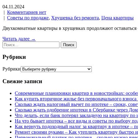
04.11.2024
|
Комментариев нет
|
Советы по продаже
,
Хрущевка без ремонта
,
Цена квартиры
Двухкомнатные квартиры в хрущевках продолжают оставаться 
Читать далее →
Рубрики
Рубрики
Свежие записи
Современные планировки квартир в новостройках: особе
Как купить вторичное жилье без первоначального взноса
Сколько ждать налоговый вычет по ипотеке – сроки, сов
Сколько ждать одобрение ипотеки в Сбербанке через До
Что делать, если банк потерял закладную на квартиру по 
На что бывает ипотека – все виды и советы по выбору п
Как вернуть подоходный налог за квартиру в ипотеке – 
Ремонт своими руками – Как утеплить квартиру быстро 
Первоначальный платеж по ипотеке – сколько нужно внес