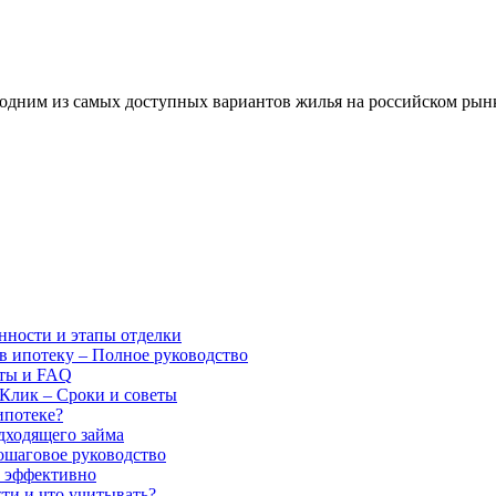
одним из самых доступных вариантов жилья на российском рын
нности и этапы отделки
 в ипотеку – Полное руководство
еты и FAQ
мКлик – Сроки и советы
ипотеке?
одходящего займа
пошаговое руководство
и эффективно
ти и что учитывать?