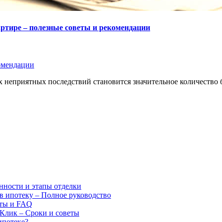
ртире – полезные советы и рекомендации
омендации
х неприятных последствий становится значительное количество 
нности и этапы отделки
 в ипотеку – Полное руководство
еты и FAQ
мКлик – Сроки и советы
ипотеке?