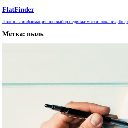
FlatFinder
Полезная информация про выбор недвижимости: локация, бюдж
Метка:
пыль