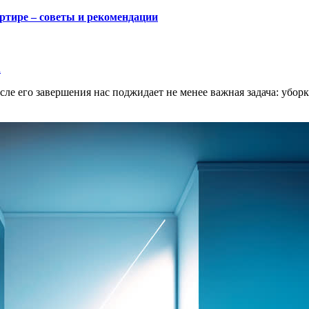
ртире – советы и рекомендации
а
осле его завершения нас поджидает не менее важная задача: убор