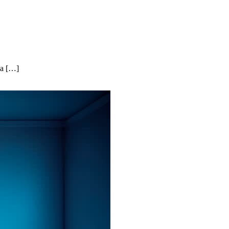
ка […]