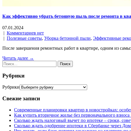
Как эффективно убрать бетонную пыль после ремонта в ква
07.01.2024
|
Комментариев нет
|
Полезные советы
,
Уборка бетонной пыли
,
Эффективные рек
После завершения ремонтных работ в квартире, одним из самы
Читать далее →
Рубрики
Рубрики
Свежие записи
Современные планировки квартир в новостройках: особе
Как купить вторичное жилье без первоначального взноса
Сколько ждать налоговый вычет по ипотеке – сроки, сов
Сколько ждать одобрение ипотеки в Сбербанке через До
Что делать, если банк потерял закладную на квартиру по 