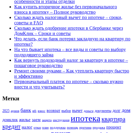
особенности и этапы отделки
Как купить вторичное жилье без первоначального
взноса в ипотеку – Полное руководство
Сколько ждать налоговый вычет по ипотеке – сроки,
советы и FAQ
Сколько ждать одобрение ипотеки в Сбербанке через
ДомКлик – Сроки и советы
Что делать, если банк потерял закладную на квартиру по
ипотеке?
На что бывает ипотека – все виды и советы по выбору
подходящего займа
Как вернуть подоходный налог за квартиру в ипотеке –
пошаговое руководство
Ремонт своими руками – Как утеплить квартиру быстро
и эффективно
Первоначальный платеж по ипотеке – сколько нужно
внести и что учитывать?
Метки
банк
дом
возврат
вычет
долг
2025
выбор
документы
армия
вtb
взнос
деньги
ипотека
квартира
жилье
заем
домклик
защита
инструкция
кредит
налог
процент
отказ
план
поддержка
помощь
причина
продажа