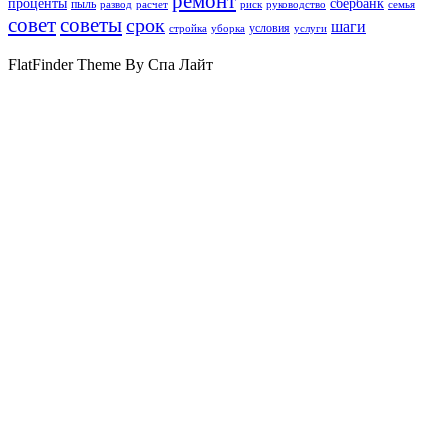
ремонт
проценты
сбербанк
пыль
развод
расчет
риск
руководство
семья
совет
советы
срок
шаги
условия
стройка
уборка
услуги
FlatFinder Theme By Спа Лайт