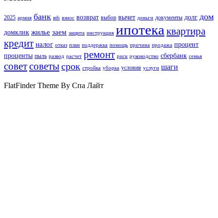
банк
дом
возврат
вычет
долг
2025
выбор
документы
армия
вtb
взнос
деньги
ипотека
квартира
жилье
заем
домклик
защита
инструкция
кредит
налог
процент
отказ
план
поддержка
помощь
причина
продажа
ремонт
проценты
сбербанк
пыль
развод
расчет
риск
руководство
семья
совет
советы
срок
шаги
условия
стройка
уборка
услуги
FlatFinder Theme By Спа Лайт