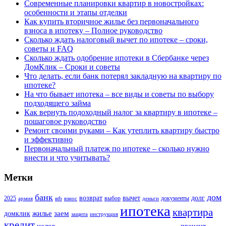
Современные планировки квартир в новостройках:
особенности и этапы отделки
Как купить вторичное жилье без первоначального
взноса в ипотеку – Полное руководство
Сколько ждать налоговый вычет по ипотеке – сроки,
советы и FAQ
Сколько ждать одобрение ипотеки в Сбербанке через
ДомКлик – Сроки и советы
Что делать, если банк потерял закладную на квартиру по
ипотеке?
На что бывает ипотека – все виды и советы по выбору
подходящего займа
Как вернуть подоходный налог за квартиру в ипотеке –
пошаговое руководство
Ремонт своими руками – Как утеплить квартиру быстро
и эффективно
Первоначальный платеж по ипотеке – сколько нужно
внести и что учитывать?
Метки
банк
дом
возврат
вычет
долг
2025
выбор
документы
армия
вtb
взнос
деньги
ипотека
квартира
жилье
заем
домклик
защита
инструкция
кредит
налог