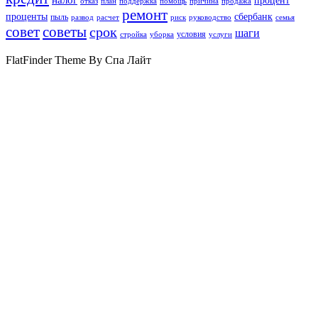
процент
отказ
план
поддержка
помощь
причина
продажа
ремонт
проценты
сбербанк
пыль
развод
расчет
риск
руководство
семья
совет
советы
срок
шаги
условия
стройка
уборка
услуги
FlatFinder Theme By Спа Лайт