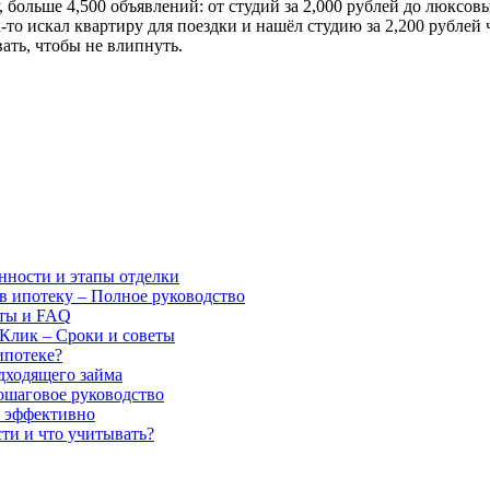
, больше 4,500 объявлений: от студий за 2,000 рублей до люксов
-то искал квартиру для поездки и нашёл студию за 2,200 рублей
ать, чтобы не влипнуть.
нности и этапы отделки
 в ипотеку – Полное руководство
еты и FAQ
мКлик – Сроки и советы
ипотеке?
одходящего займа
пошаговое руководство
и эффективно
ти и что учитывать?