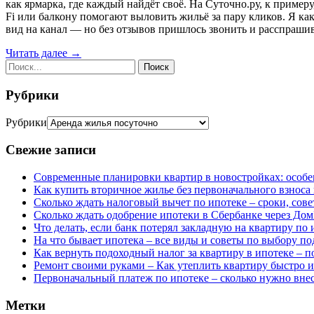
как ярмарка, где каждый найдёт своё. На Суточно.ру, к примеру
Fi или балкону помогают выловить жильё за пару кликов. Я как
вид на канал — но без отзывов пришлось звонить и расспрашив
Читать далее →
Рубрики
Рубрики
Свежие записи
Современные планировки квартир в новостройках: особе
Как купить вторичное жилье без первоначального взноса
Сколько ждать налоговый вычет по ипотеке – сроки, сов
Сколько ждать одобрение ипотеки в Сбербанке через До
Что делать, если банк потерял закладную на квартиру по 
На что бывает ипотека – все виды и советы по выбору п
Как вернуть подоходный налог за квартиру в ипотеке – 
Ремонт своими руками – Как утеплить квартиру быстро 
Первоначальный платеж по ипотеке – сколько нужно внес
Метки