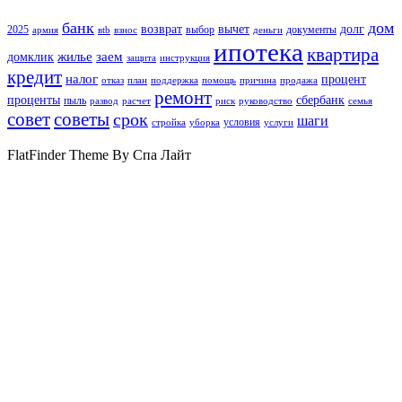
банк
дом
возврат
вычет
долг
2025
выбор
документы
армия
вtb
взнос
деньги
ипотека
квартира
жилье
заем
домклик
защита
инструкция
кредит
налог
процент
отказ
план
поддержка
помощь
причина
продажа
ремонт
проценты
сбербанк
пыль
развод
расчет
риск
руководство
семья
совет
советы
срок
шаги
условия
стройка
уборка
услуги
FlatFinder Theme By Спа Лайт