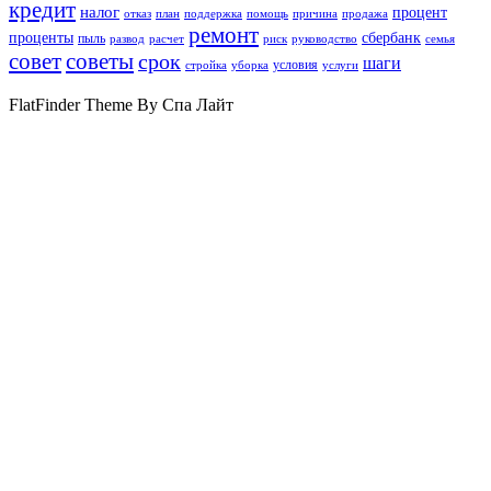
кредит
налог
процент
отказ
план
поддержка
помощь
причина
продажа
ремонт
проценты
сбербанк
пыль
развод
расчет
риск
руководство
семья
совет
советы
срок
шаги
условия
стройка
уборка
услуги
FlatFinder Theme By Спа Лайт