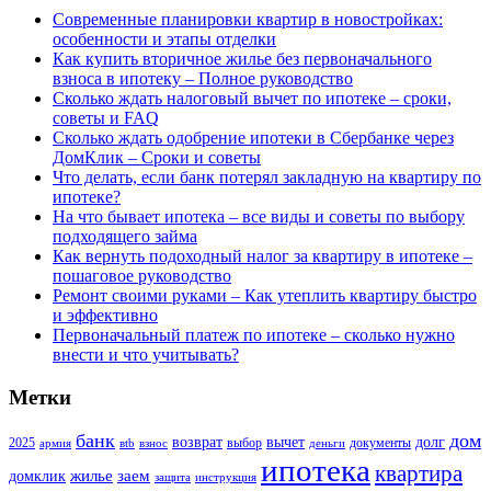
Современные планировки квартир в новостройках:
особенности и этапы отделки
Как купить вторичное жилье без первоначального
взноса в ипотеку – Полное руководство
Сколько ждать налоговый вычет по ипотеке – сроки,
советы и FAQ
Сколько ждать одобрение ипотеки в Сбербанке через
ДомКлик – Сроки и советы
Что делать, если банк потерял закладную на квартиру по
ипотеке?
На что бывает ипотека – все виды и советы по выбору
подходящего займа
Как вернуть подоходный налог за квартиру в ипотеке –
пошаговое руководство
Ремонт своими руками – Как утеплить квартиру быстро
и эффективно
Первоначальный платеж по ипотеке – сколько нужно
внести и что учитывать?
Метки
банк
дом
возврат
вычет
долг
2025
выбор
документы
армия
вtb
взнос
деньги
ипотека
квартира
жилье
заем
домклик
защита
инструкция