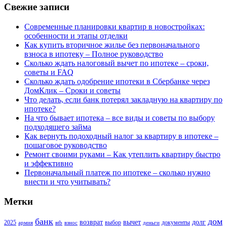
Свежие записи
Современные планировки квартир в новостройках:
особенности и этапы отделки
Как купить вторичное жилье без первоначального
взноса в ипотеку – Полное руководство
Сколько ждать налоговый вычет по ипотеке – сроки,
советы и FAQ
Сколько ждать одобрение ипотеки в Сбербанке через
ДомКлик – Сроки и советы
Что делать, если банк потерял закладную на квартиру по
ипотеке?
На что бывает ипотека – все виды и советы по выбору
подходящего займа
Как вернуть подоходный налог за квартиру в ипотеке –
пошаговое руководство
Ремонт своими руками – Как утеплить квартиру быстро
и эффективно
Первоначальный платеж по ипотеке – сколько нужно
внести и что учитывать?
Метки
банк
дом
возврат
вычет
долг
2025
выбор
документы
армия
вtb
взнос
деньги