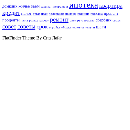
ипотека
квартира
жилье
заем
домклик
защита
инструкция
кредит
налог
процент
отказ
план
поддержка
помощь
причина
продажа
ремонт
проценты
сбербанк
пыль
развод
расчет
риск
руководство
семья
совет
советы
срок
шаги
условия
стройка
уборка
услуги
FlatFinder Theme By Спа Лайт