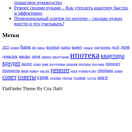
пошаговое руководство
Ремонт своими руками – Как утеплить квартиру быстро
и эффективно
Первоначальный платеж по ипотеке – сколько нужно
внести и что учитывать?
Метки
банк
дом
возврат
вычет
долг
2025
выбор
документы
армия
вtb
взнос
деньги
ипотека
квартира
жилье
заем
домклик
защита
инструкция
кредит
налог
процент
отказ
план
поддержка
помощь
причина
продажа
ремонт
проценты
сбербанк
пыль
развод
расчет
риск
руководство
семья
совет
советы
срок
шаги
условия
стройка
уборка
услуги
FlatFinder Theme By Спа Лайт