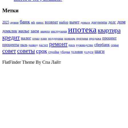
Метки
банк
дом
возврат
вычет
долг
2025
выбор
документы
армия
вtb
взнос
деньги
ипотека
квартира
жилье
заем
домклик
защита
инструкция
кредит
налог
процент
отказ
план
поддержка
помощь
причина
продажа
ремонт
проценты
сбербанк
пыль
развод
расчет
риск
руководство
семья
совет
советы
срок
шаги
условия
стройка
уборка
услуги
FlatFinder Theme By Спа Лайт