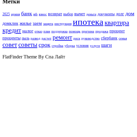
Метки
банк
дом
возврат
вычет
долг
2025
выбор
документы
армия
вtb
взнос
деньги
ипотека
квартира
жилье
заем
домклик
защита
инструкция
кредит
налог
процент
отказ
план
поддержка
помощь
причина
продажа
ремонт
проценты
сбербанк
пыль
развод
расчет
риск
руководство
семья
совет
советы
срок
шаги
условия
стройка
уборка
услуги
FlatFinder Theme By Спа Лайт