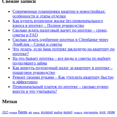
Свежие записи
Современные планировки квартир в новостройках:
особенности и этапы отделки
Как купить вторичное жилье без первоначального
взноса в ипотеку – Полное руководство
Сколько ждать налоговый вычет по ипотеке – сроки,
советы и FAQ
Сколько ждать одобрение ипотеки в Сбербанке через
ДомКлик – Сроки и советы
Что делать, если банк потерял закладную на квартиру по
ипотеке?
На что бывает ипотека – все виды и советы по выбору
подходящего займа
Как вернуть подоходный налог за квартиру в ипотеке –
пошаговое руководство
Ремонт своими руками – Как утеплить квартиру быстро
и эффективно
Первоначальный платеж по ипотеке – сколько нужно
внести и что учитывать?
Метки
банк
дом
возврат
вычет
долг
2025
выбор
документы
армия
вtb
взнос
деньги