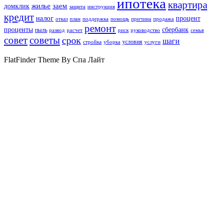
ипотека
квартира
жилье
заем
домклик
защита
инструкция
кредит
налог
процент
отказ
план
поддержка
помощь
причина
продажа
ремонт
проценты
сбербанк
пыль
развод
расчет
риск
руководство
семья
совет
советы
срок
шаги
условия
стройка
уборка
услуги
FlatFinder Theme By Спа Лайт