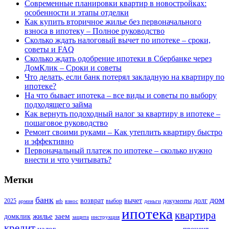
Современные планировки квартир в новостройках:
особенности и этапы отделки
Как купить вторичное жилье без первоначального
взноса в ипотеку – Полное руководство
Сколько ждать налоговый вычет по ипотеке – сроки,
советы и FAQ
Сколько ждать одобрение ипотеки в Сбербанке через
ДомКлик – Сроки и советы
Что делать, если банк потерял закладную на квартиру по
ипотеке?
На что бывает ипотека – все виды и советы по выбору
подходящего займа
Как вернуть подоходный налог за квартиру в ипотеке –
пошаговое руководство
Ремонт своими руками – Как утеплить квартиру быстро
и эффективно
Первоначальный платеж по ипотеке – сколько нужно
внести и что учитывать?
Метки
банк
дом
возврат
вычет
долг
2025
выбор
документы
армия
вtb
взнос
деньги
ипотека
квартира
жилье
заем
домклик
защита
инструкция
кредит
налог