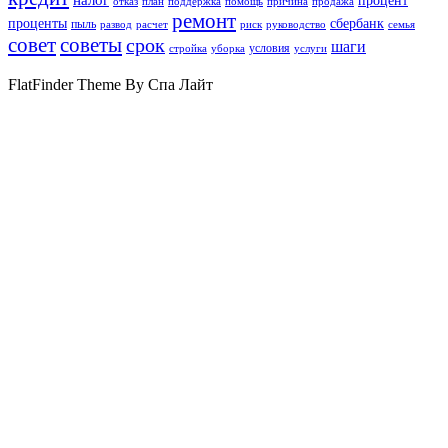
процент
отказ
план
поддержка
помощь
причина
продажа
ремонт
проценты
сбербанк
пыль
развод
расчет
риск
руководство
семья
совет
советы
срок
шаги
условия
стройка
уборка
услуги
FlatFinder Theme By Спа Лайт