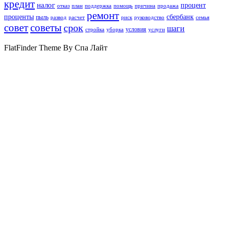
кредит
налог
процент
отказ
план
поддержка
помощь
причина
продажа
ремонт
проценты
сбербанк
пыль
развод
расчет
риск
руководство
семья
совет
советы
срок
шаги
условия
стройка
уборка
услуги
FlatFinder Theme By Спа Лайт