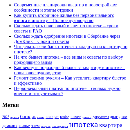
Современные планировки квартир в новостройках:
особенности и этапы отделки
Как купить вторичное жилье без первоначального
взноса в ипотеку – Полное руководство
Сколько ждать налоговый вычет по ипотеке – сроки,
советы и FAQ
Сколько ждать одобрение ипотеки в Сбербанке через
ДомКлик – Сроки и советы
Что делать, если банк потерял закладную на квартиру по
ипотеке?
На что бывает ипотека – все виды и советы по выбору
подходящего займа
Как вернуть подоходный налог за квартиру в ипотеке –
пошаговое руководство
Ремонт своими руками – Как утеплить квартиру быстро
и эффективно
Первоначальный платеж по ипотеке – сколько нужно
внести и что учитывать?
Метки
банк
дом
возврат
вычет
долг
2025
выбор
документы
армия
вtb
взнос
деньги
ипотека
квартира
жилье
заем
домклик
защита
инструкция