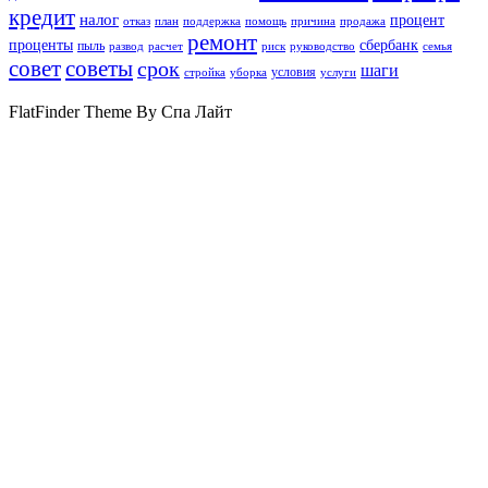
кредит
налог
процент
отказ
план
поддержка
помощь
причина
продажа
ремонт
проценты
сбербанк
пыль
развод
расчет
риск
руководство
семья
совет
советы
срок
шаги
условия
стройка
уборка
услуги
FlatFinder Theme By Спа Лайт