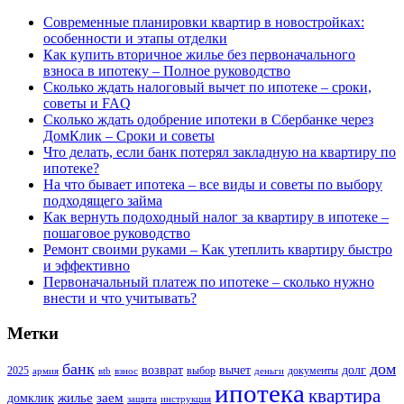
Современные планировки квартир в новостройках:
особенности и этапы отделки
Как купить вторичное жилье без первоначального
взноса в ипотеку – Полное руководство
Сколько ждать налоговый вычет по ипотеке – сроки,
советы и FAQ
Сколько ждать одобрение ипотеки в Сбербанке через
ДомКлик – Сроки и советы
Что делать, если банк потерял закладную на квартиру по
ипотеке?
На что бывает ипотека – все виды и советы по выбору
подходящего займа
Как вернуть подоходный налог за квартиру в ипотеке –
пошаговое руководство
Ремонт своими руками – Как утеплить квартиру быстро
и эффективно
Первоначальный платеж по ипотеке – сколько нужно
внести и что учитывать?
Метки
банк
дом
возврат
вычет
долг
2025
выбор
документы
армия
вtb
взнос
деньги
ипотека
квартира
жилье
заем
домклик
защита
инструкция