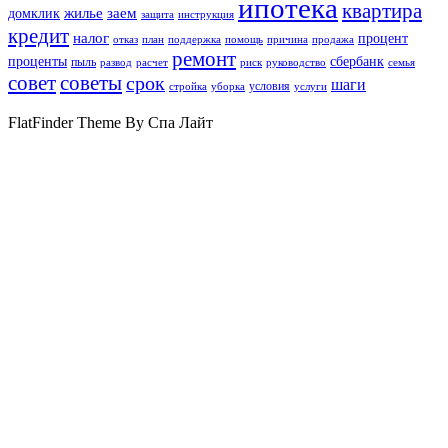
ипотека
квартира
жилье
заем
домклик
защита
инструкция
кредит
налог
процент
отказ
план
поддержка
помощь
причина
продажа
ремонт
проценты
сбербанк
пыль
развод
расчет
риск
руководство
семья
совет
советы
срок
шаги
условия
стройка
уборка
услуги
FlatFinder Theme By Спа Лайт