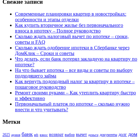
Свежие записи
Современные планировки квартир в новостройках:
особенности и этапы отделки
Как купить вторичное жилье без первоначального
взноса в ипотеку – Полное руководство
Сколько ждать налоговый вычет по ипотеке – сроки,
советы и FAQ
Сколько ждать одобрение ипотеки в Сбербанке через
ДомКлик – Сроки и советы
Что делать, если банк потерял закладную на квартиру по
ипотеке?
На что бывает ипотека – все виды и советы по выбору
подходящего займа
Как вернуть подоходный налог за квартиру в ипотеке –
пошаговое руководство
Ремонт своими руками – Как утеплить квартиру быстро
и эффективно
Первоначальный платеж по ипотеке – сколько нужно
внести и что учитывать?
Метки
банк
дом
возврат
вычет
долг
2025
выбор
документы
армия
вtb
взнос
деньги