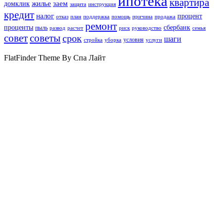
ипотека
квартира
жилье
заем
домклик
защита
инструкция
кредит
налог
процент
отказ
план
поддержка
помощь
причина
продажа
ремонт
проценты
сбербанк
пыль
развод
расчет
риск
руководство
семья
совет
советы
срок
шаги
условия
стройка
уборка
услуги
FlatFinder Theme By Спа Лайт