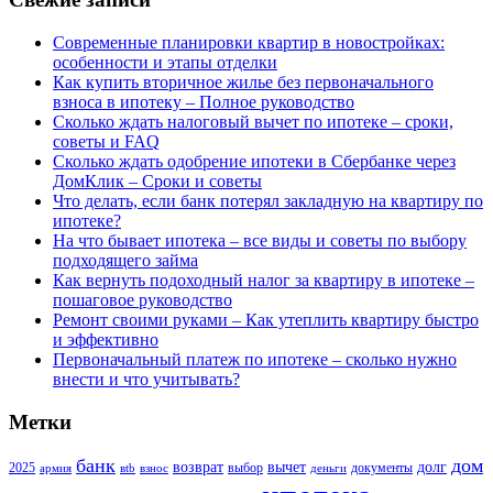
Современные планировки квартир в новостройках:
особенности и этапы отделки
Как купить вторичное жилье без первоначального
взноса в ипотеку – Полное руководство
Сколько ждать налоговый вычет по ипотеке – сроки,
советы и FAQ
Сколько ждать одобрение ипотеки в Сбербанке через
ДомКлик – Сроки и советы
Что делать, если банк потерял закладную на квартиру по
ипотеке?
На что бывает ипотека – все виды и советы по выбору
подходящего займа
Как вернуть подоходный налог за квартиру в ипотеке –
пошаговое руководство
Ремонт своими руками – Как утеплить квартиру быстро
и эффективно
Первоначальный платеж по ипотеке – сколько нужно
внести и что учитывать?
Метки
банк
дом
возврат
вычет
долг
2025
выбор
документы
армия
вtb
взнос
деньги