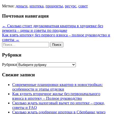
Метки:
деньги
,
ипотека
,
проценты
,
ресурс
,
совет
Почтовая навигация
←
Сколько стоит двухкомнатная квартира в хрущевке без
ремонта – цены и советы по продаже
Как взять ипотеку без первого взноса – полное руководство и
советы
→
Рубрики
Рубрики
Свежие записи
Современные планировки квартир в новостройках:
особенности и этапы отделки
Как купить вторичное жилье без первоначального
взноса в ипотеку – Полное руководство
Сколько ждать налоговый вычет по ипотеке – сроки,
советы и FAQ
Сколько ждать одобрение ипотеки в Сбербанке через