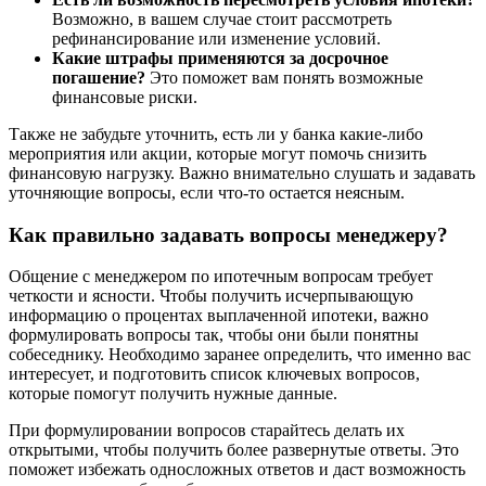
Возможно, в вашем случае стоит рассмотреть
рефинансирование или изменение условий.
Какие штрафы применяются за досрочное
погашение?
Это поможет вам понять возможные
финансовые риски.
Также не забудьте уточнить, есть ли у банка какие-либо
мероприятия или акции, которые могут помочь снизить
финансовую нагрузку. Важно внимательно слушать и задавать
уточняющие вопросы, если что-то остается неясным.
Как правильно задавать вопросы менеджеру?
Общение с менеджером по ипотечным вопросам требует
четкости и ясности. Чтобы получить исчерпывающую
информацию о процентах выплаченной ипотеки, важно
формулировать вопросы так, чтобы они были понятны
собеседнику. Необходимо заранее определить, что именно вас
интересует, и подготовить список ключевых вопросов,
которые помогут получить нужные данные.
При формулировании вопросов старайтесь делать их
открытыми, чтобы получить более развернутые ответы. Это
поможет избежать односложных ответов и даст возможность