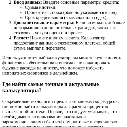
Ввод данных:
Введите основные параметры кредита:
Сумма ипотеки;
Процентная ставка (обычно указывается в год);
Срок кредитования (в месяцах или годах);
Дополнительные параметры:
Если возможно, добавьте
информацию о дополнительных расходах, таких как
страховка, услуги оценки и прочее.
Расчет:
Нажмите кнопку расчета. Калькулятор
предоставит данные о ежемесячном платеже, общей
сумме выплат и переплате.
Используя ипотечный калькулятор, вы можете лучше понять
финансовые обязательства и оптимально спланировать
будущие расходы на ипотеку, что поможет избежать
неприятных сюрпризов в дальнейшем.
Где найти самые точные и актуальные
калькуляторы?
Современные технологии предлагают множество ресурсов,
где можно найти калькуляторы для расчета процентов
выплаченной ипотеки. Первое, что следует учитывать, это
необходимость использования надежных и
зарекомендовавших себя платформ, которые предоставляют
актуальные данные и теоретически точные расчеты.