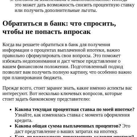
это может дать возможность снизить процентную ставку
или получить дополнительные льготы.
Обратиться в банк: что спросить,
чтобы не попасть впросак
Когда вы решаете обратиться в банк для получения
информации о процентах выплаченной ипотеки, важно
правильно сформулировать свои вопросы. Это поможет
избежать недопонимания и даст четкое представление о
вашем финансовом положении. Подготовленный подход
позволит вам получить полную картину, что особенно важно
при планировании бюджета.
Прежде всего, стоит заранее знать, какие именно аспекты вас
интересуют. Вот несколько ключевых вопросов, которые
стоит задать банковскому представителю:
Какова текущая процентная ставка по моей ипотеке?
Узнайте, как изменялась ставка с момента оформления
кредита.
Какова общая сумма выплаченных процентов?
Это
даст представление о ваших затратах на ипотеку.
Есть ли возможность пересмотреть условия ипотеки?