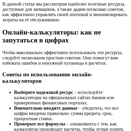
В данной статье мы рассмотрим наиболее полезные ресурсы,
доступные для заемщиков, а также дадим несколько советов,
как эффективно управлять своей ипотекой и минимизировать
затраты на её обслуживание.
Онлайн-калькуляторы: как не
запутаться в цифрах
Чтобы максимально эффективно использовать эти ресурсы,
следуйте нескольким простым советам. Они помогут вам
избежать ошибок и ненужной путаницы в расчетах.
Советы по использованию онлайн-
калькуляторов
Выберите надежный ресурс
– используйте
калькуляторы на официальных сайтах банков или
проверенных финансовых порталах.
Внимательно вводите данные
– убедитесь, что все
цифры введены правильно: сумма кредита, срок,
процентная ставка.
Проверьте все формулы
– ознакомьтесь с тем, как
калькулятор производит расчеты, чтобы лучше понять