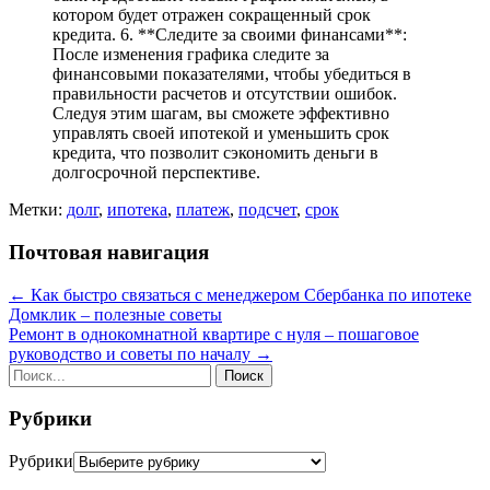
котором будет отражен сокращенный срок
кредита. 6. **Следите за своими финансами**:
После изменения графика следите за
финансовыми показателями, чтобы убедиться в
правильности расчетов и отсутствии ошибок.
Следуя этим шагам, вы сможете эффективно
управлять своей ипотекой и уменьшить срок
кредита, что позволит сэкономить деньги в
долгосрочной перспективе.
Метки:
долг
,
ипотека
,
платеж
,
подсчет
,
срок
Почтовая навигация
←
Как быстро связаться с менеджером Сбербанка по ипотеке
Домклик – полезные советы
Ремонт в однокомнатной квартире с нуля – пошаговое
руководство и советы по началу
→
Рубрики
Рубрики