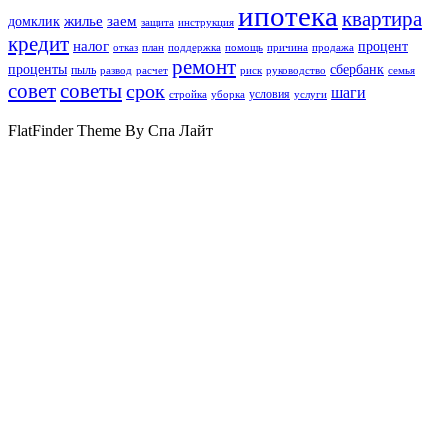
ипотека
квартира
жилье
заем
домклик
защита
инструкция
кредит
налог
процент
отказ
план
поддержка
помощь
причина
продажа
ремонт
проценты
сбербанк
пыль
развод
расчет
риск
руководство
семья
совет
советы
срок
шаги
условия
стройка
уборка
услуги
FlatFinder Theme By Спа Лайт