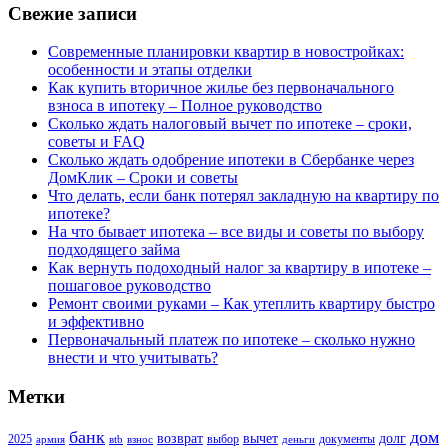
Свежие записи
Современные планировки квартир в новостройках:
особенности и этапы отделки
Как купить вторичное жилье без первоначального
взноса в ипотеку – Полное руководство
Сколько ждать налоговый вычет по ипотеке – сроки,
советы и FAQ
Сколько ждать одобрение ипотеки в Сбербанке через
ДомКлик – Сроки и советы
Что делать, если банк потерял закладную на квартиру по
ипотеке?
На что бывает ипотека – все виды и советы по выбору
подходящего займа
Как вернуть подоходный налог за квартиру в ипотеке –
пошаговое руководство
Ремонт своими руками – Как утеплить квартиру быстро
и эффективно
Первоначальный платеж по ипотеке – сколько нужно
внести и что учитывать?
Метки
банк
дом
возврат
вычет
долг
2025
выбор
документы
армия
вtb
взнос
деньги