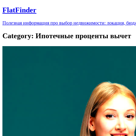
FlatFinder
Полезная информация про выбор недвижимости: локация, бюдж
Category: Ипотечные проценты вычет