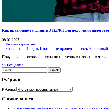
Как правильно заполнить 3-НДФЛ для получения налогово
08.02.2025
|
Комментариев нет
|
Заполнение 3-ндфл
,
Ипотечные проценты вычет
,
Налоговый 
Получение налогового вычета по ипотечным процентам являетс
Читать далее →
Рубрики
Рубрики
Свежие записи
Современные планировки квартир в новостройках: особе