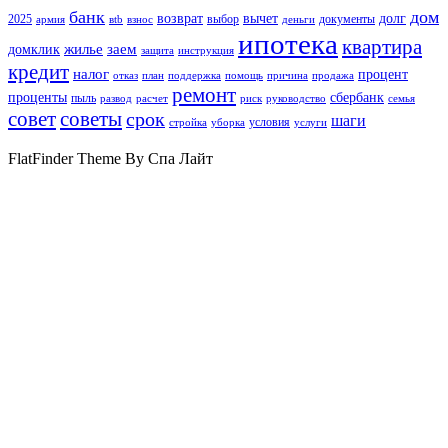
банк
дом
возврат
вычет
долг
2025
выбор
документы
армия
вtb
взнос
деньги
ипотека
квартира
жилье
заем
домклик
защита
инструкция
кредит
налог
процент
отказ
план
поддержка
помощь
причина
продажа
ремонт
проценты
сбербанк
пыль
развод
расчет
риск
руководство
семья
совет
советы
срок
шаги
условия
стройка
уборка
услуги
FlatFinder Theme By Спа Лайт